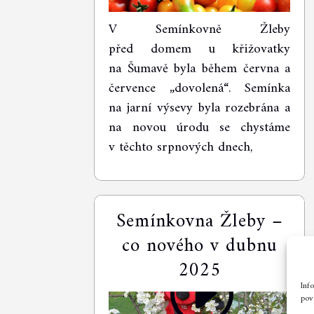
V Semínkovně Žleby
před domem u křižovatky
na Šumavě byla během června a
července „dovolená“. Semínka
na jarní výsevy byla rozebrána a
na novou úrodu se chystáme
v těchto srpnových dnech,
Semínkovna Žleby –
co nového v dubnu
2025
Inf
povo