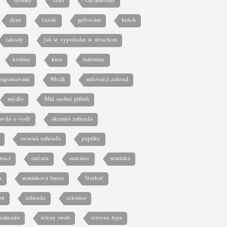
bylinky
celer
cucamelony
dýně
fazole
geftování
hrách
jahody
Jak se vypořádat se strachem
květiny
křen
luštěniny
rogramování
Mečík
milovníci zahrad
mýdlo
Můj osobní příběh
avda o vodě
okrasná zahrada
ovocná zahrada
papriky
prací
rajčata
sazenice
semínka
a
semínková burza
Starkoč
ot
zahrada
zelenina
 zahrada
zelený swab
červená řepa