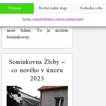
z loňské sezóny. Bohužel
Příjmout
Nechci žádné stopy
Svobodná volba
po několika dnech byla všechny
semínka pryč. Vůbec by
Zásady cookies
Prohlášení o ochraně osobních údajů
nevadilo, kdyby byla rozebrána
mezi lidmi. To je účelem
Semínkovny.
Semínkovna Žleby –
co nového v únoru
2025