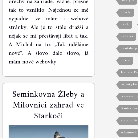
ořechy na zahradě. Vážně, přesně
Amarylis
tak to vzniklo. Najednou ze mě
cukety
vypadne, že mám i webové
ibišek
stránky. Ale je to stále dražší a
nějak se mi přestávají líbit a tak.
jedlý les
A Michal na to: „Tak uděláme
mentální p
nové“. A slovo dalo slovo, já
mám nové webovky
mrkev
Nadace Pr
osevní plán
Semínkovna Žleby a
plánování 
Milovníci zahrad ve
Semínkovn
Starkoči
voda je živ
zeleninová