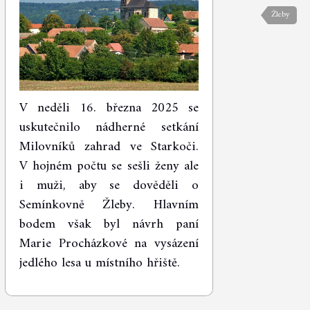
Žleby
V neděli 16. března 2025 se
uskutečnilo nádherné setkání
Milovníků zahrad ve Starkoči.
V hojném počtu se sešli ženy ale
i muži, aby se dověděli o
Semínkovně Žleby. Hlavním
bodem však byl návrh paní
Marie Procházkové na vysázení
jedlého lesa u místního hřiště.