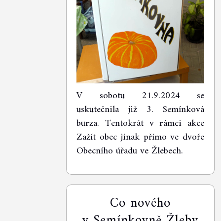
V sobotu 21.9.2024 se
uskutečnila již 3. Semínková
burza. Tentokrát v rámci akce
Zažít obec jinak přímo ve dvoře
Obecního úřadu ve Žlebech.
Co nového
v Semínkovně Žleby