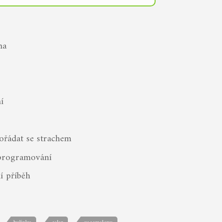
na
í
ořádat se strachem
programování
í příběh