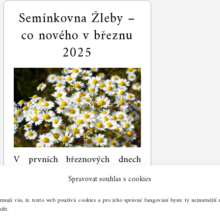
Semínkovna Žleby –
co nového v březnu
2025
V prvních březnových dnech
jsme opět umístili naší
Spravovat souhlas s cookies
Semínkovnu před dům u
křižovatky na Šumavě. A s tím i
ormuji vás, že tento web používá cookies a pro jeho správné fungování byste ty nejnutnější 
lit.
část semínek, které nám zbyly