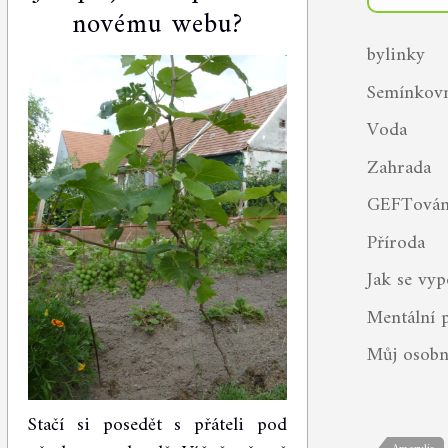
novému webu?
bylinky
Semínkov
Voda
Zahrada
GEFTován
Příroda
Jak se vyp
Mentální 
Můj osobn
Stačí si posedět s přáteli pod