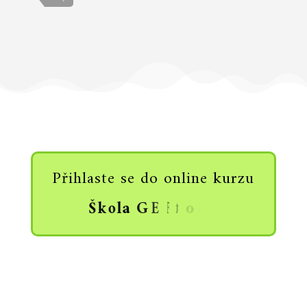
Přihlaste se do online kurzu
Š
k
o
l
a
G
E
F
t
o
v
á
n
í