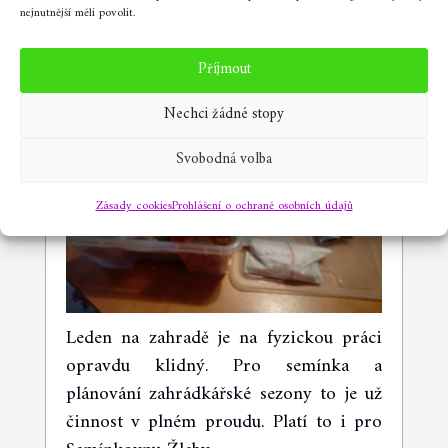
nejnutnější měli povolit.
Co nového v Semínkovně Žleby?
(leden 2025)
Příjmout
Nechci žádné stopy
Svobodná volba
Zásady cookies
Prohlášení o ochraně osobních údajů
Leden na zahradě je na fyzickou práci
opravdu klidný. Pro semínka a
plánování zahrádkářské sezony to je už
činnost v plném proudu. Platí to i pro