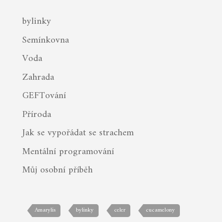
bylinky
Semínkovna
Voda
Zahrada
GEFTování
Příroda
Jak se vypořádat se strachem
Mentální programování
Můj osobní příběh
Amarylis
bylinky
celer
cucamelony