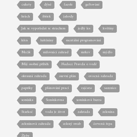
cukety
dýně
fazole
geftování
hrách
ibišek
jahody
Jak se vypořádat se strachem
jedlý les
květiny
křen
luštěniny
mentální programování
Mečík
milovníci zahrad
mrkev
mýdlo
Můj osobní příběh
Nadace Pravda o vodě
okrasná zahrada
osevní plán
ovocná zahrada
papriky
plánování prací
rajčata
sazenice
semínka
Semínkovna
semínková burza
Starkoč
voda je život
zahrada
zelenina
zeleninová zahrada
zelený swab
červená řepa
Žleby