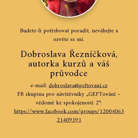
Budete-li potřebovat poradit, neváhejte a
ozvěte se mi.
Dobroslava Řezníčková,
autorka kurzů a váš
průvodce
e-mail:
dobroslava@geftovani.cz
FB skupina pro návštěvníky „GEFTování –
vědomě ke spokojenosti 2“:
https://www.facebook.com/groups/12004063
21409391