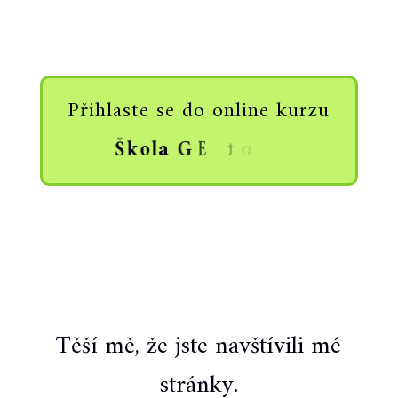
Přihlaste se do online kurzu
Š
k
o
l
Těší mě, že jste navštívili mé
stránky.