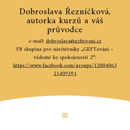
Dobroslava Řezníčková,
autorka kurzů a váš
průvodce
e-mail:
dobroslava@geftovani.cz
FB skupina pro návštěvníky „GEFTování –
vědomě ke spokojenosti 2“:
https://www.facebook.com/groups/12004063
21409391