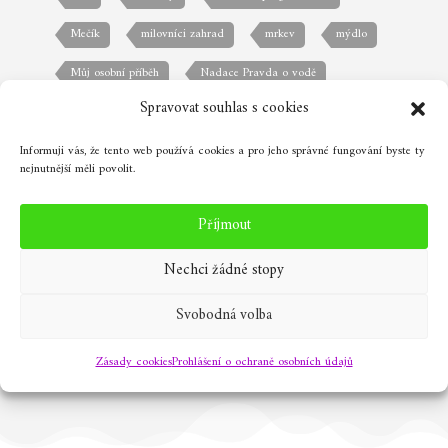
Mečík
milovníci zahrad
mrkev
mýdlo
Můj osobní příběh
Nadace Pravda o vodě
Spravovat souhlas s cookies
okrasná zahrada
osevní plán
ovocná zahrada
Informuji vás, že tento web používá cookies a pro jeho správné fungování byste ty
papriky
plánování prací
rajčata
sazenice
nejnutnější měli povolit.
semínka
Semínkovna
semínková burza
Příjmout
Starkoč
voda je život
zahrada
zelenina
Nechci žádné stopy
zeleninová zahrada
zelený swab
červená řepa
Žleby
Svobodná volba
Zásady cookies
Prohlášení o ochraně osobních údajů