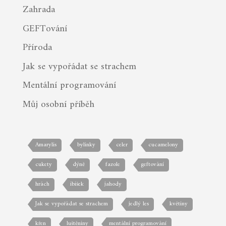
Zahrada
GEFTování
Příroda
Jak se vypořádat se strachem
Mentální programování
Můj osobní příběh
Amarylis
bylinky
celer
cucamelony
cukety
dýně
fazole
geftování
hrách
ibišek
jahody
Jak se vypořádat se strachem
jedlý les
květiny
křen
luštěniny
mentální programování