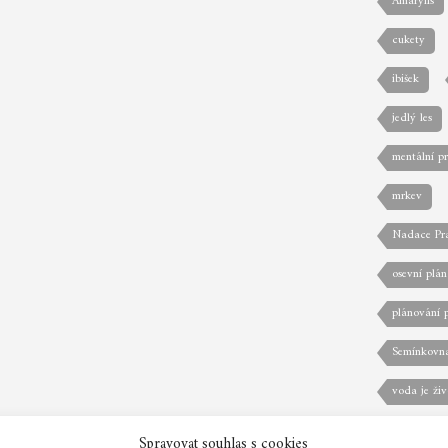
Amarylis
cukety
ibišek
jedlý les
mentální p
mrkev
Nadace Pr
osevní plán
plánování 
Semínkovn
voda je živ
zeleninová
Spravovat souhlas s cookies