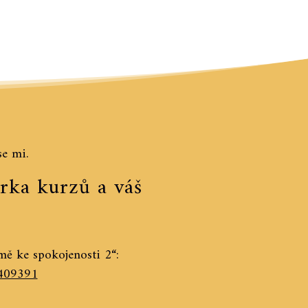
se mi.
rka kurzů a váš
ě ke spokojenosti 2“:
409391