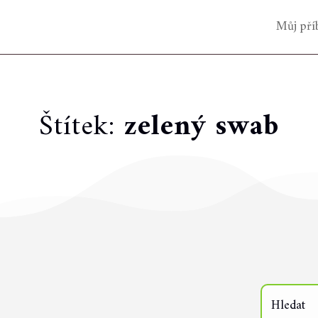
Můj pří
Štítek:
zelený swab