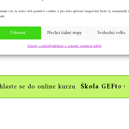
Žleby
ormuji vás, že tento web používá cookies a pro jeho správné fungování byste ty nejnutnější 
lit.
Příjmout
Nechci žádné stopy
Svobodná volba
Zásady cookies
Prohlášení o ochraně osobních údajů
hlaste se do online kurzu
Š
k
o