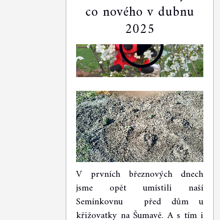
co nového v dubnu
2025
Video přehrávač
V prvních březnových dnech
jsme opět umístili naší
Semínkovnu před dům u
křižovatky na Šumavě. A s tím i
00:00
03:12