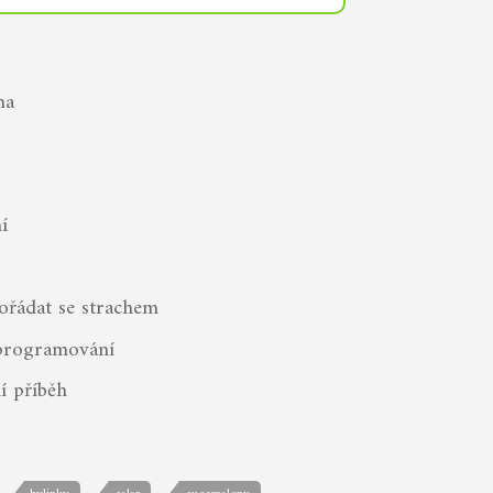
na
í
ořádat se strachem
programování
í příběh