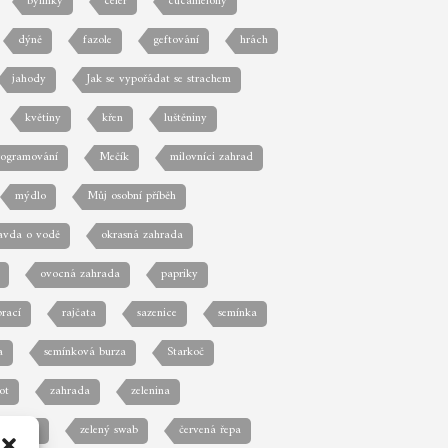
bylinky
celer
cucamelony
dýně
fazole
geftování
hrách
jahody
Jak se vypořádat se strachem
květiny
křen
luštěniny
rogramování
Mečík
milovníci zahrad
mýdlo
Můj osobní příběh
avda o vodě
okrasná zahrada
ovocná zahrada
papriky
prací
rajčata
sazenice
semínka
a
semínková burza
Starkoč
ot
zahrada
zelenina
 zahrada
zelený swab
červená řepa