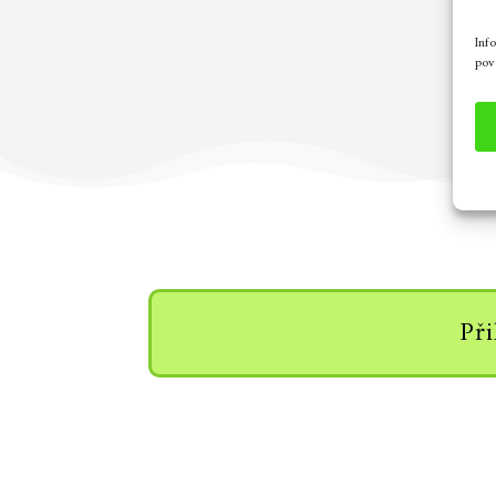
Inf
povo
Při