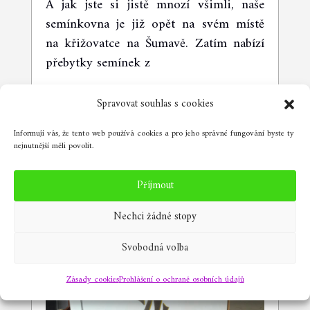
A jak jste si jistě mnozí všimli, naše
semínkovna je již opět na svém místě
na křižovatce na Šumavě. Zatím nabízí
přebytky semínek z
Spravovat souhlas s cookies
Co nového v Semínkovně Žleby?
Informuji vás, že tento web používá cookies a pro jeho správné fungování byste ty
(1. října 2024)
nejnutnější měli povolit.
Příjmout
Nechci žádné stopy
Svobodná volba
Zásady cookies
Prohlášení o ochraně osobních údajů