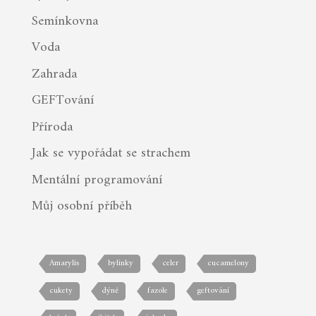
Semínkovna
Voda
Zahrada
GEFTování
Příroda
Jak se vypořádat se strachem
Mentální programování
Můj osobní příběh
Amarylis
bylinky
celer
cucamelony
cukety
dýně
fazole
geftování