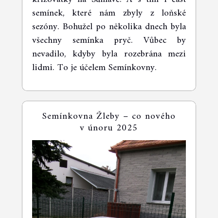
semínek, které nám zbyly z loňské
00:00
03:12
sezóny. Bohužel po několika dnech byla
všechny semínka pryč. Vůbec by
nevadilo, kdyby byla rozebrána mezi
lidmi. To je účelem Semínkovny.
Semínkovna Žleby – co nového
v únoru 2025