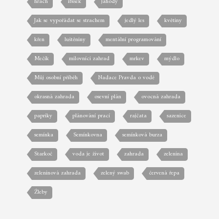
hrách
ibišek
jahody
Jak se vypořádat se strachem
jedlý les
květiny
křen
luštěniny
mentální programování
Mečík
milovníci zahrad
mrkev
mýdlo
Můj osobní příběh
Nadace Pravda o vodě
okrasná zahrada
osevní plán
ovocná zahrada
papriky
plánování prací
rajčata
sazenice
semínka
Semínkovna
semínková burza
Starkoč
voda je život
zahrada
zelenina
zeleninová zahrada
zelený swab
červená řepa
Žleby