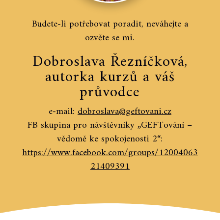
Budete-li potřebovat poradit, neváhejte a
ozvěte se mi.
Dobroslava Řezníčková,
autorka kurzů a váš
průvodce
e-mail:
dobroslava@geftovani.cz
FB skupina pro návštěvníky „GEFTování –
vědomě ke spokojenosti 2“:
https://www.facebook.com/groups/12004063
21409391