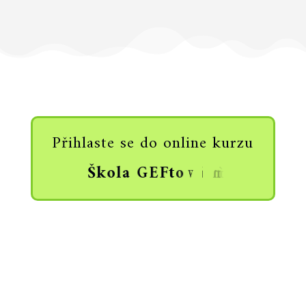
Přihlaste se do online kurzu
Š
k
o
l
a
G
E
F
t
o
v
á
n
í