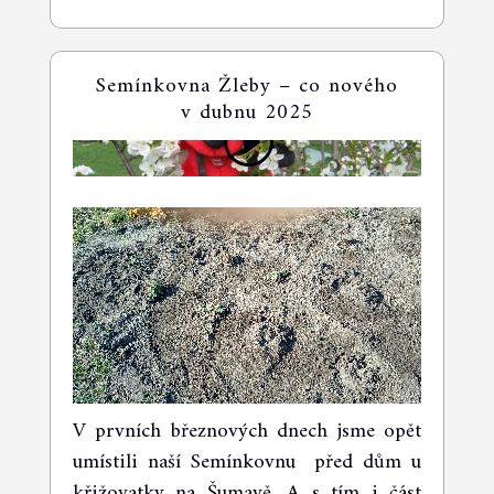
Semínkovna Žleby – co nového
v dubnu 2025
Video přehrávač
V prvních březnových dnech jsme opět
umístili naší Semínkovnu před dům u
křižovatky na Šumavě. A s tím i část