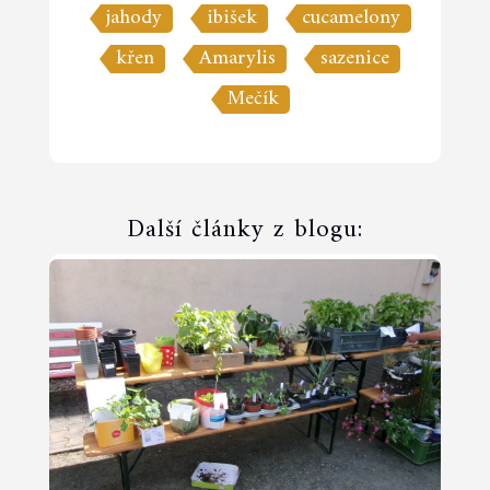
jahody
ibišek
cucamelony
křen
Amarylis
sazenice
Mečík
Další články z blogu: