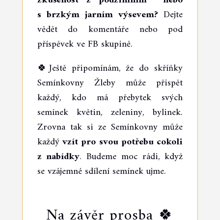
zkušenost z podzimním nebo
s brzkým jarním výsevem?
Dejte
vědět do komentáře nebo pod
příspěvek ve FB skupině.
🍀Ještě připomínám, že do skříňky
Semínkovny Žleby může přispět
každý, kdo má přebytek svých
semínek květin, zeleniny, bylinek.
Zrovna tak si ze Semínkovny může
každý
vzít pro svou potřebu cokoli
z nabídky
. Budeme moc rádi, když
se vzájemné sdílení semínek ujme.
Na závěr prosba 🍀