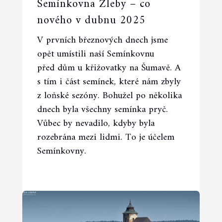
Semínkovna Žleby – co
nového v dubnu 2025
V prvních březnových dnech jsme
00:00
03:12
opět umístili naší Semínkovnu
před dům u křižovatky na Šumavě. A
s tím i část semínek, které nám zbyly
z loňské sezóny. Bohužel po několika
dnech byla všechny semínka pryč.
Vůbec by nevadilo, kdyby byla
rozebrána mezi lidmi. To je účelem
Semínkovny.