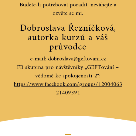
Budete-li potřebovat poradit, neváhejte a
ozvěte se mi.
Dobroslava Řezníčková,
autorka kurzů a váš
průvodce
e-mail:
dobroslava@geftovani.cz
FB skupina pro návštěvníky „GEFTování –
vědomě ke spokojenosti 2“:
https://www.facebook.com/groups/12004063
21409391