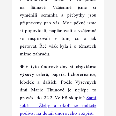
na Šumavě. Vzájemně jsme si
vyměnili semínka a přebytky jsou
připraveny pro vás. Moc pěkně jsme
si popovídali, naplánovali a vzájemně
se inspirovali v tom, co a jak
pěstovat. Řeč však byla i o tématech
mimo zahradu.
🍀V tyto únorové dny si
chystáme
výsev
y celeru, paprik, lichořeřišnice,
lobelek a dalších. Podle Výsevných
dnů Marie Thunové je nejlépe to
provést do 22.2. Ve FB skupině
Sami
sobě – Žleby a okolí se můžete
podívat na detail únorového rozpisu
.