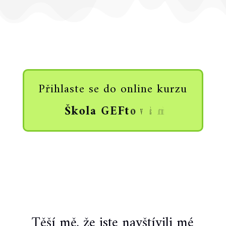
Přihlaste se do online kurzu
Š
k
o
l
a
G
E
F
t
o
v
á
n
í
Těší mě, že jste navštívili mé