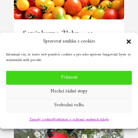
Semínkovna Žleby – co
Spravovat souhlas s cookies
nového v srpnu 2025
V Semínkovně Žleby před domem u
Informuji vás, že tento web používá cookies a pro jeho správné fungování byste ty
nejnutnější měli povolit.
křižovatky na Šumavě byla během
června a července „dovolená“.
Příjmout
Semínka na jarní výsevy byla
rozebrána a na novou úrodu se
Nechci žádné stopy
chystáme v těchto srpnových dnech,
Svobodná volba
Zásady cookies
Prohlášení o ochraně osobních údajů