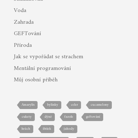
Voda
Zahrada
GEFTování
Příroda
Jak se vypořádat se strachem
Mentální programování
Můj osobní příběh
Amarylis
bylinky
celer
cucamelony
cukety
dýně
fazole
geftování
hrách
ibišek
jahody