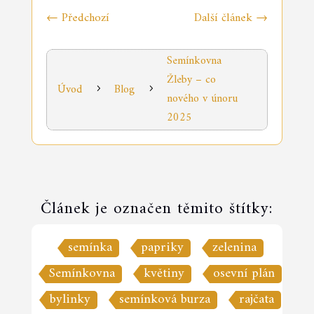
←
Předchozí
Další článek
→
Semínkovna
Žleby – co
Úvod
Blog
5
5
nového v únoru
2025
Článek je označen těmito štítky:
semínka
papriky
zelenina
Semínkovna
květiny
osevní plán
bylinky
semínková burza
rajčata