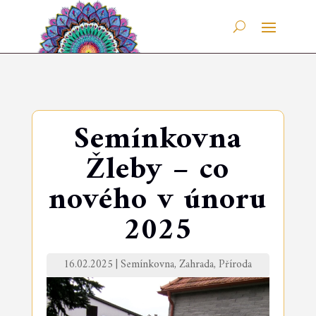
Semínkovna
Žleby – co
nového v únoru
2025
16.02.2025
|
Semínkovna
,
Zahrada
,
Příroda