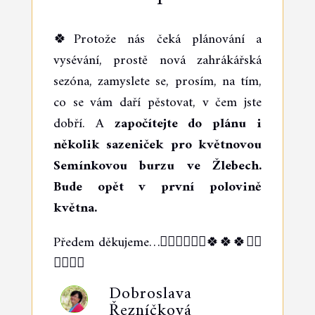
🍀Protože nás čeká plánování a
vysévání, prostě nová zahrákářská
sezóna, zamyslete se, prosím, na tím,
co se vám daří pěstovat, v čem jste
dobří. A
započítejte do plánu i
několik sazeniček pro květnovou
Semínkovou burzu ve Žlebech.
Bude opět v první polovině
května.
Předem děkujeme…🙋‍♀️🙋‍♀️🙋‍♀️🍀🍀🍀🙋‍♀️
🙋‍♀️🙋‍♀️
Dobroslava
Řezníčková