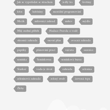
Jak se vypořádat se strachem
jedlý les
květiny
křen
luštěniny
mentální programování
Mečík
milovníci zahrad
mrkev
mýdlo
Můj osobní příběh
Nadace Pravda o vodě
okrasná zahrada
osevní plán
ovocná zahrada
papriky
plánování prací
rajčata
sazenice
semínka
Semínkovna
semínková burza
Starkoč
voda je život
zahrada
zelenina
zeleninová zahrada
zelený swab
červená řepa
Žleby