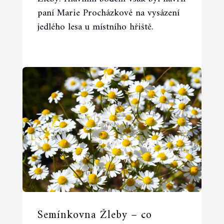
paní Marie Procházkové na vysázení
jedlého lesa u místního hřiště.
Semínkovna Žleby – co