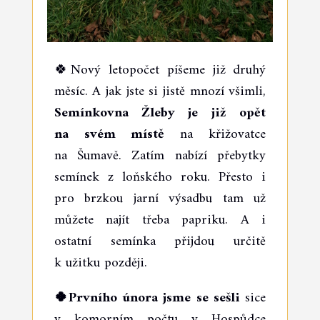
🍀Nový letopočet píšeme již druhý
měsíc. A jak jste si jistě mnozí všimli,
Semínkovna Žleby je již opět
na svém místě
na křižovatce
na Šumavě. Zatím nabízí přebytky
semínek z loňského roku. Přesto i
pro brzkou jarní výsadbu tam už
můžete najít třeba papriku. A i
ostatní semínka přijdou určitě
k užitku později.
🍀Prvního února jsme se sešli
sice
v komorním počtu v Hospůdce