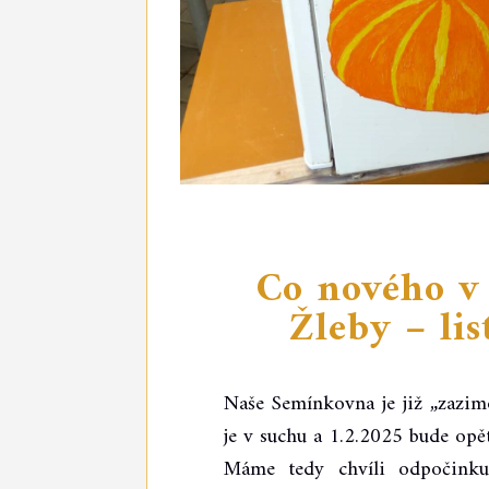
Co nového v
Žleby – li
Naše Semínkovna je již „zazim
je v suchu a 1.2.2025 bude opě
Máme tedy chvíli odpočink