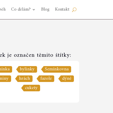
běh
Co dělám?
Blog
Kontakt
ek je označen těmito štítky:
mínka
bylinky
Semínkovna
ěniny
hrách
fazole
dýně
cukety