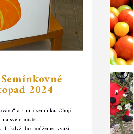
 Semínkovně
stopad 2024
ována“ a s ní i semínka. Obojí
t na svém místě.
u. I když ho můžeme využít