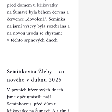
před domem u křižovatky
na Šumavě byla během června a
července „dovolená“. Semínka
na jarní výsevy byla rozebrána a
na novou úrodu se chystáme
v těchto srpnových dnech,
Semínkovna Žleby – co
nového v dubnu 2025
V prvních březnových dnech
jsme opět umístili naší
Semínkovnu před dům u
křižovatky na Šumavě. A s tím i