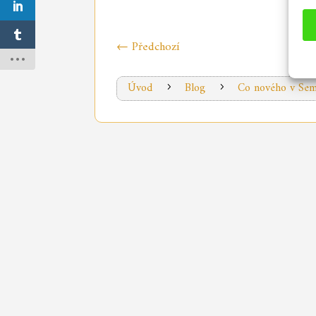
←
Předchozí
Úvod
Blog
Co nového v Sem
5
5