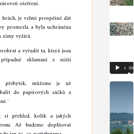
zároveň ošetření.
Video
přehrávač
, hrách, je velmi prospěšné dát
by promrzla a byla uchráněna
 zimy vyžírá.
obrat a vyřadit ta, která jsou
případné zklamání z nižší
00:00
k přebytek, můžeme je už
balit do papírových sáčků a
ně.¨
t si přehled, kolik a jakých
zonu. Až budeme doplňovat