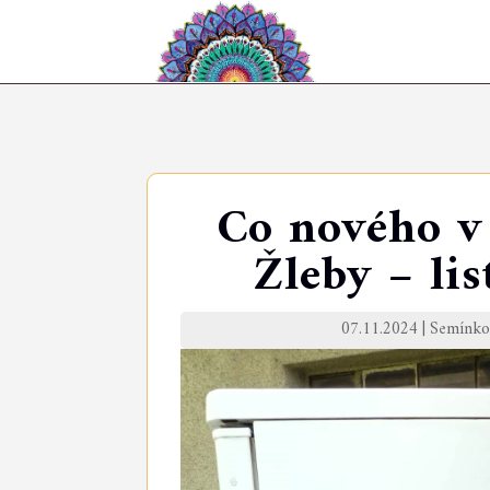
Co nového v
Žleby – li
07.11.2024
|
Semínko