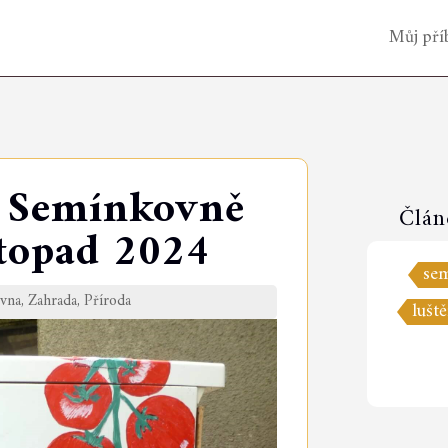
Můj pří
 Semínkovně
Člán
stopad 2024
se
vna
,
Zahrada
,
Příroda
lušt