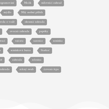
rogramování
Mečík
milovníci zahrad
mýdlo
Můj osobní příběh
avda o vodě
okrasná zahrada
ovocná zahrada
papriky
prací
rajčata
sazenice
semínka
a
semínková burza
Starkoč
ot
zahrada
zelenina
 zahrada
zelený swab
červená řepa