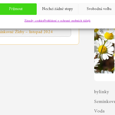
Příjmout
Nechci žádné stopy
Svobodná volba
Další článek
→
Zásady cookies
Prohlášení o ochraně osobních údajů
ínkovně Žleby – listopad 2024
bylinky
Semínkov
Voda