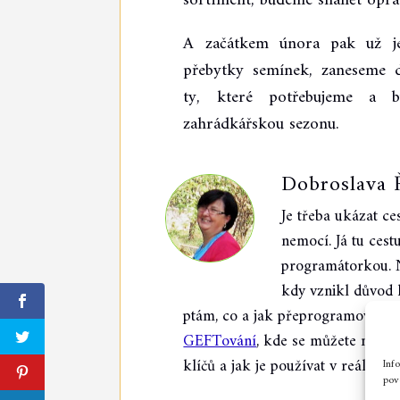
sortiment, budeme shánět oprav
A začátkem února pak už j
přebytky semínek, zaneseme
ty, které potřebujeme a 
zahrádkářskou sezonu.
Dobroslava 
Je třeba ukázat ces
nemocí. Já tu cest
programátorkou. Ne
kdy vznikl důvod k
ptám, co a jak přeprogramovat.
J
GEFTování
, kde se můžete nauči
klíčů a jak je používat v reálném 
Inf
povo