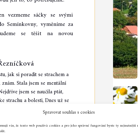
du jen to, co potřebujeme.
en vezmeme sáčky se svými
 do Semínkovny, vyměníme za
budeme se těšit na novou
Řezníčková
tu, jak si poradit se strachem a
u znám. Stala jsem se mentální
jdříve jsem se naučila ptát,
e strachu a bolesti, Dnes už se
sem autorkou online kurzu Škola
Spravovat souhlas s cookies
t principy a základy genových
životě.
ormuji vás, že tento web používá cookies a pro jeho správné fungování byste ty nejnutnější 
lit.