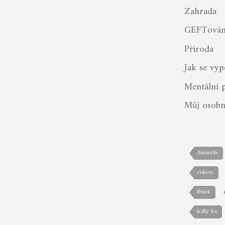
Zahrada
GEFTován
Příroda
Jak se vyp
Mentální 
Můj osobn
Amarylis
cukety
ibišek
jedlý les