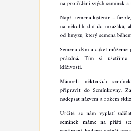
na protřídění svých semínek a 
Např. semena luštěnin – fazole
na několik dní do mrazáku, a
od hmyzu, který semena během
Semena dýní a cuket můžeme pr
prázdná. Tím si ušetříme 
klíčivosti.
Máme-li některých semíne
připravit do Semínkovny. Za
nadepsat názvem a rokem skliz
Určitě se nám vyplatí uděla
semínek máme na příští se