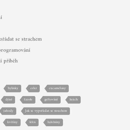
í
ořádat se strachem
programování
í příběh
bylinky
celer
cucamelony
dýně
fazole
geftování
hrách
jahody
Jak se vypořádat se strachem
květiny
křen
luštěniny