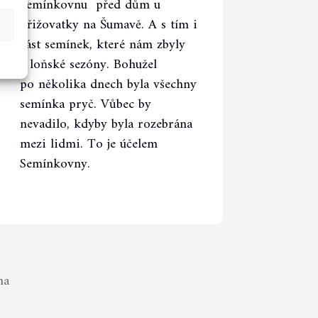
Semínkovnu před dům u
křižovatky na Šumavě. A s tím i
část semínek, které nám zbyly
z loňské sezóny. Bohužel
po několika dnech byla všechny
semínka pryč. Vůbec by
nevadilo, kdyby byla rozebrána
mezi lidmi. To je účelem
Semínkovny.
na