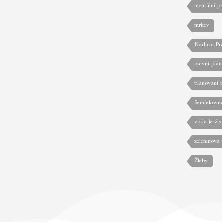
mentální p
mrkev
Nadace Pr
osevní plán
plánování 
Semínkovn
voda je živ
zeleninová
Žleby