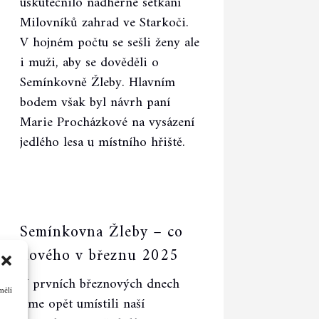
uskutečnilo nádherné setkání
Milovníků zahrad ve Starkoči.
V hojném počtu se sešli ženy ale
i muži, aby se dověděli o
Semínkovně Žleby. Hlavním
bodem však byl návrh paní
Marie Procházkové na vysázení
jedlého lesa u místního hřiště.
Semínkovna Žleby – co
nového v březnu 2025
V prvních březnových dnech
měli
jsme opět umístili naší