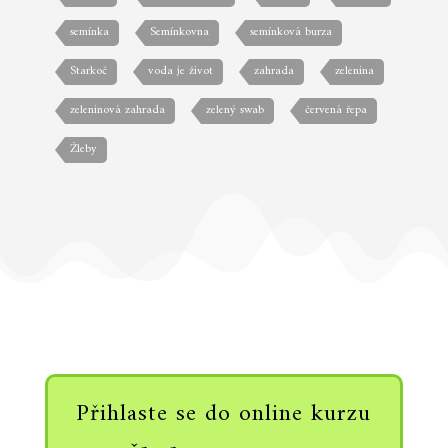
semínka
Semínkovna
semínková burza
Starkoč
voda je život
zahrada
zelenina
zeleninová zahrada
zelený swab
červená řepa
Žleby
Přihlaste se do online kurzu