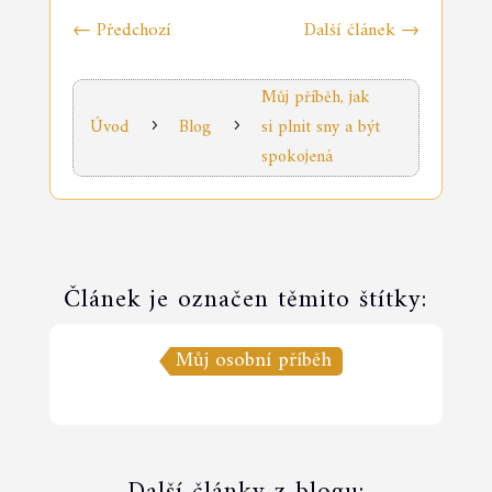
←
Předchozí
Další článek
→
Můj příběh, jak
Úvod
Blog
si plnit sny a být
5
5
spokojená
Článek je označen těmito štítky:
Můj osobní příběh