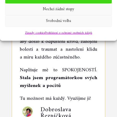
možnost vědomě si vybírat svou roli
Nechci žádné stopy
– program, v kterém právě vystupuji.
Zpracováním dotyčného programu
Svobodná volba
pomáhám nejen sobě ale i všem svým
předkům, celému rodu. Pomáhám,
Zásady cookies
Prohlášení o ochraně osobních údajů
aby došlo k odpuštění křivd, zahojení
bolestí a traumat a nastolení klidu
a míru každého zúčastněného.
Naplňuje mě to SPOKOJENOSTÍ.
Stala jsem programátorkou svých
myšlenek a pocitů
Tu možnost má každý. Využijme ji!
Dobroslava
Řezníčková