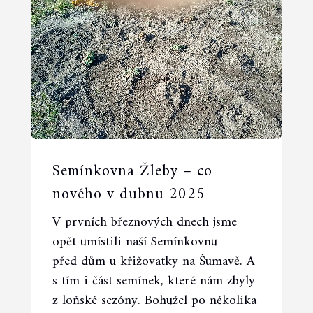
Semínkovna Žleby – co
nového v dubnu 2025
V prvních březnových dnech jsme
00:00
03:12
opět umístili naší Semínkovnu
před dům u křižovatky na Šumavě. A
s tím i část semínek, které nám zbyly
z loňské sezóny. Bohužel po několika