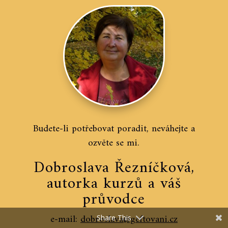
Budete-li potřebovat poradit, neváhejte a
ozvěte se mi.
Dobroslava Řezníčková,
autorka kurzů a váš
průvodce
e-mail:
dobroslava@geftovani.cz
Share This