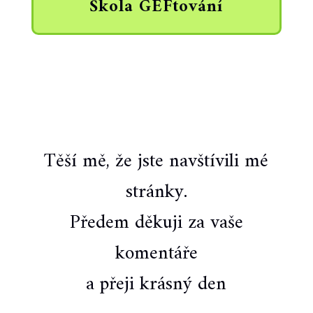
Š
k
o
l
a
G
E
F
t
o
v
á
n
í
Těší mě, že jste navštívili mé
stránky.
Předem děkuji za vaše
komentáře
a přeji krásný den