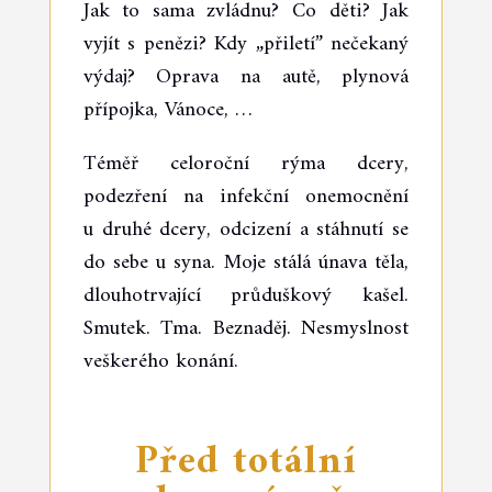
Jak to sama zvládnu? Co děti? Jak
vyjít s penězi? Kdy „přiletí” nečekaný
výdaj? Oprava na autě, plynová
přípojka, Vánoce, …
Téměř celoroční rýma dcery,
podezření na infekční onemocnění
u druhé dcery, odcizení a stáhnutí se
do sebe u syna. Moje stálá únava těla,
dlouhotrvající průduškový kašel.
Smutek. Tma. Beznaděj. Nesmyslnost
veškerého konání.
Před totální