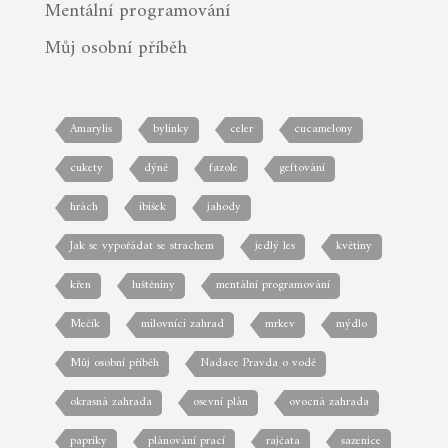
Mentální programování
Můj osobní příběh
Amarylis
bylinky
celer
cucamelony
cukety
dýně
fazole
geftování
hrách
ibišek
jahody
Jak se vypořádat se strachem
jedlý les
květiny
křen
luštěniny
mentální programování
Mečík
milovníci zahrad
mrkev
mýdlo
Můj osobní příběh
Nadace Pravda o vodě
okrasná zahrada
osevní plán
ovocná zahrada
papriky
plánování prací
rajčata
sazenice