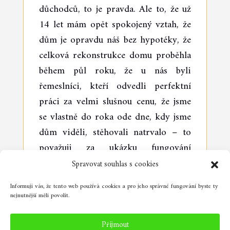
důchodců, to je pravda. Ale to, že už
14 let mám opět spokojený vztah, že
dům je opravdu náš bez hypotéky, že
celková rekonstrukce domu proběhla
během půl roku, že u nás byli
řemeslníci, kteří odvedli perfektní
práci za velmi slušnou cenu, že jsme
se vlastně do roka ode dne, kdy jsme
dům viděli, stěhovali natrvalo – to
považuji za ukázku fungování
mentálního programování.
Spravovat souhlas s cookies
Za třešinku na dortu považuji setkání
Informuji vás, že tento web používá cookies a pro jeho správné fungování byste ty
nejnutnější měli povolit.
s
genovými klíči
. v kombinaci všech
předešlých zkušeností mi dává
Příjmout